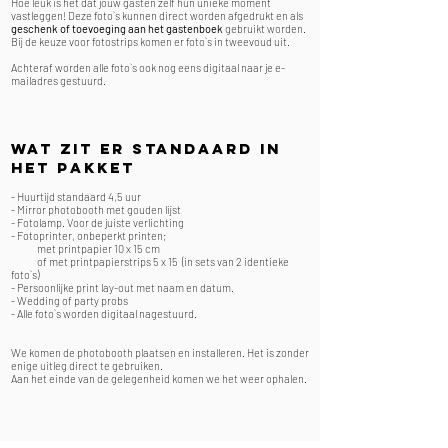
Hoe leuk is het dat jouw gasten zelf hun unieke moment
vastleggen! Deze foto`s kunnen direct worden afgedrukt en als
geschenk of toevoeging aan het gastenboek
gebruikt worden.
Bij de keuze voor fotostrips komen er foto`s in tweevoud uit.
Achteraf worden alle foto`s ook nog eens digitaal naar je e-
mailadres gestuurd.
Wat zit er standaard in
het pakket
- Huurtijd standaard 4,5 uur
- Mirror photobooth met gouden lijst
- Fotolamp. Voor de juiste verlichting
- Fotoprinter, onbeperkt printen;
met printpapier 10 x 15 cm
of met printpapierstrips 5 x 15 (in sets van 2 identieke
foto`s)
- Persoonlijke print lay-out met naam en datum.
- Wedding of party probs
- Alle foto`s worden digitaal nagestuurd.
We komen de photobooth plaatsen en installeren. Het is zonder
enige uitleg direct te gebruiken.
Aan het einde van de gelegenheid komen we het weer ophalen.