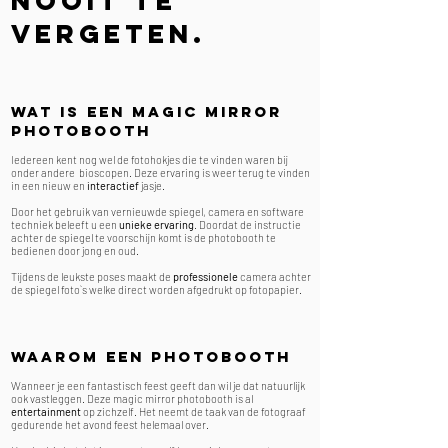
nooit te
vergeten.
Wat is een MAGIC mirror
photobooth
Iedereen kent nog wel de fotohokjes die te vinden waren bij
onder andere bioscopen. Deze ervaring is weer terug te vinden
in een nieuw en
interactief
jasje.
Door het gebruik van vernieuwde spiegel, camera en software
techniek beleeft u een
unieke ervaring
. Doordat de instructie
achter de spiegel te voorschijn komt is de photobooth te
bedienen door jong en oud.
Tijdens de leukste poses maakt de
professionele
camera achter
de spiegel foto`s welke direct worden afgedrukt op fotopapier.
Waarom een photobooth
Wanneer je een fantastisch feest geeft dan wil je dat natuurlijk
ook vastleggen. Deze magic mirror photobooth is al
entertainment
op zichzelf. Het neemt de taak van de fotograaf
gedurende het avond feest helemaal over.